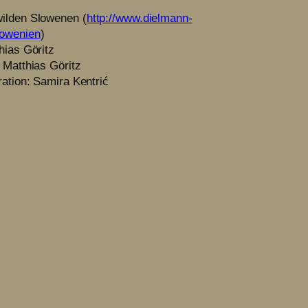
ilden Slowenen (
http://www.dielmann-
lowenien
)
hias Göritz
: Matthias Göritz
ration: Samira Kentrić