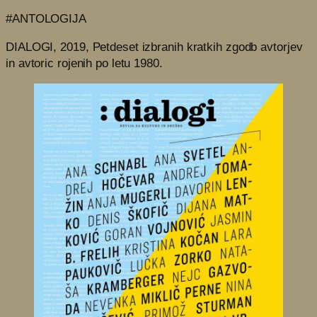
#ANTOLOGIJA
DIALOGI, 2019, Petdeset izbranih kratkih zgodb avtorjev
in avtoric rojenih po letu 1980.