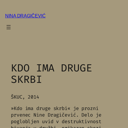
Skip
to
NINA DRAGIČEVIĆ
content
KDO IMA DRUGE
SKRBI
ŠKUC, 2014
»Kdo ima druge skrbi« je prozni
prvenec Nine Dragičević. Delo je
poglobljen uvid v destruktivnost
bivanja v družbi, prikazan skozi