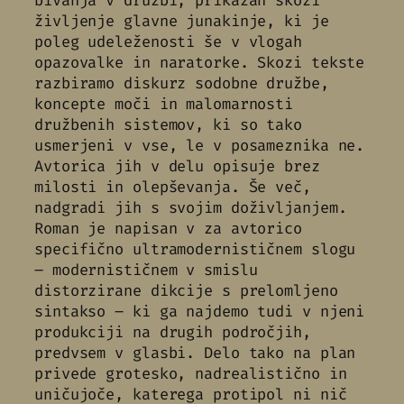
življenje glavne junakinje, ki je
poleg udeleženosti še v vlogah
opazovalke in naratorke. Skozi tekste
razbiramo diskurz sodobne družbe,
koncepte moči in malomarnosti
družbenih sistemov, ki so tako
usmerjeni v vse, le v posameznika ne.
Avtorica jih v delu opisuje brez
milosti in olepševanja. Še več,
nadgradi jih s svojim doživljanjem.
Roman je napisan v za avtorico
specifično ultramodernističnem slogu
– modernističnem v smislu
distorzirane dikcije s prelomljeno
sintakso – ki ga najdemo tudi v njeni
produkciji na drugih področjih,
predvsem v glasbi. Delo tako na plan
privede grotesko, nadrealistično in
uničujoče, katerega protipol ni nič