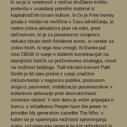
ki se je iz umetnosti z močno družbeno kritiko
prelevila v vsakdanji potrošni material iz
kapitalističnih tovarn kulture. In če je Free money
pisala z mislijo na revščino v času odraščanja, jo
vedno znova aktualizira prav na odru, pred
občinstvom, ki je za posamezno vstopnico
nekako zbralo tistih štirideset evrov, in vendar za
zidovi tistih, ki tega niso zmogli. Križanke pač
niso CBGB in sanje o dobitnih kombinacijah na
loterijiskih lističih so preživetvena strategija, misel
na možnost boljšega. Tudi tokratni koncert Patti
Smith je bil tako prežet z zanjo značilno
inkluzivnostjo v nagovoru publike, poskusom
dviga iz pasivnosti, mobilizacijo posameznikov v
kolektivno delovanje proti destruktvinosti
sistemov oblasti. V tem duhu je večer pripeljala h
koncu, s skladbama People have the power in
priredbo My generation zasedbe The Who, v
kateri se je spominjala možnosti spreminjanja
sveta, razumevanja generacije kot prihodnosti in