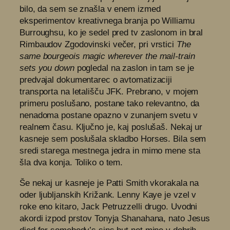
bilo, da sem se znašla v enem izmed
eksperimentov kreativnega branja po Williamu
Burroughsu, ko je sedel pred tv zaslonom in bral
Rimbaudov Zgodovinski večer, pri vrstici
The
same bourgeois magic wherever the mail-train
sets you down
pogledal na zaslon in tam se je
predvajal dokumentarec o avtomatizaciji
transporta na letališču JFK. Prebrano, v mojem
primeru poslušano, postane tako relevantno, da
nenadoma postane opazno v zunanjem svetu v
realnem času. Ključno je, kaj poslušaš. Nekaj ur
kasneje sem poslušala skladbo Horses. Bila sem
sredi starega mestnega jedra in mimo mene sta
šla dva konja. Toliko o tem.
Še nekaj ur kasneje je Patti Smith vkorakala na
oder ljubljanskih Križank. Lenny Kaye je vzel v
roke eno kitaro, Jack Petruzzelli drugo. Uvodni
akordi izpod prstov Tonyja Shanahana, nato Jesus