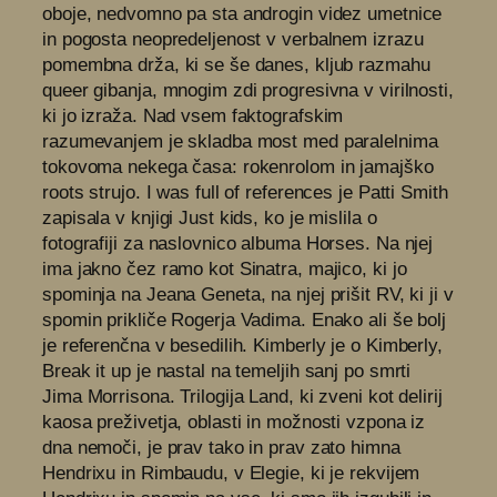
oboje, nedvomno pa sta androgin videz umetnice
in pogosta neopredeljenost v verbalnem izrazu
pomembna drža, ki se še danes, kljub razmahu
queer gibanja, mnogim zdi progresivna v virilnosti,
ki jo izraža. Nad vsem faktografskim
razumevanjem je skladba most med paralelnima
tokovoma nekega časa: rokenrolom in jamajško
roots strujo. I was full of references je Patti Smith
zapisala v knjigi Just kids, ko je mislila o
fotografiji za naslovnico albuma Horses. Na njej
ima jakno čez ramo kot Sinatra, majico, ki jo
spominja na Jeana Geneta, na njej prišit RV, ki ji v
spomin prikliče Rogerja Vadima. Enako ali še bolj
je referenčna v besedilih. Kimberly je o Kimberly,
Break it up je nastal na temeljih sanj po smrti
Jima Morrisona. Trilogija Land, ki zveni kot delirij
kaosa preživetja, oblasti in možnosti vzpona iz
dna nemoči, je prav tako in prav zato himna
Hendrixu in Rimbaudu, v Elegie, ki je rekvijem