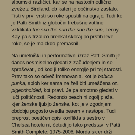
albumski različici, kar se na nastopih odlično
zveže z Birdland, ob kateri je občinstvo zastalo.
Tisti v prvi vrsti so roke spustili na ograjo. Tudi ko
je Patti Smith iz globočin trebušne votline
vzklikala
the sun the sun the sun the sun
, Lenny
Kay pa s trzalico brenkal skoraj po prstih leve
roke, se je malokdo premaknil.
Na umetniški in performativni izraz Patti Smith je
danes nesmiselno gledati z začudenjem in se
spraševati, od kod ji toliko energije pri tej starosti.
Prav tako so odveč imenovanja, kot je
babica
punka
, sploh ker sama ne želi biti umeščena oz.
pigeonholded
, kot pravi. Je pa smotrno gledati v
luči političnosti. Redondo beach ni zgolj plaža,
kjer ženske ljubijo ženske, kot je v zgodnjem
obdobju pogosto uvedla pesem v nastope. Tudi
preprost poetičen opis konflikta s sestro v
Chelsea hotelu ni, četudi jo tako predstavi v Patti
Smith Complete: 1975-2006. Morda sicer drži