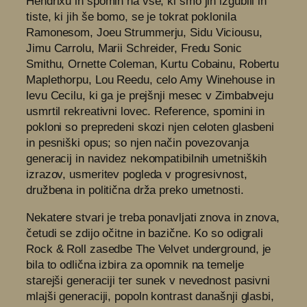
Hendrixu in spomin na vse, ki smo jih izgubili in
tiste, ki jih še bomo, se je tokrat poklonila
Ramonesom, Joeu Strummerju, Sidu Viciousu,
Jimu Carrolu, Marii Schreider, Fredu Sonic
Smithu, Ornette Coleman, Kurtu Cobainu, Robertu
Maplethorpu, Lou Reedu, celo Amy Winehouse in
levu Cecilu, ki ga je prejšnji mesec v Zimbabveju
usmrtil rekreativni lovec. Reference, spomini in
pokloni so prepredeni skozi njen celoten glasbeni
in pesniški opus; so njen način povezovanja
generacij in navidez nekompatibilnih umetniških
izrazov, usmeritev pogleda v progresivnost,
družbena in politična drža preko umetnosti.
Nekatere stvari je treba ponavljati znova in znova,
četudi se zdijo očitne in bazične. Ko so odigrali
Rock & Roll zasedbe The Velvet underground, je
bila to odlična izbira za opomnik na temelje
starejši generaciji ter sunek v nevednost pasivni
mlajši generaciji, popoln kontrast današnji glasbi,