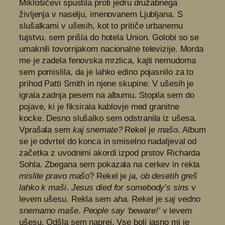
Miklošičevi spustila proti jedru družabnega
življenja v naselju, imenovanem Ljubljana. S
slušalkami v ušesih, kot to pritiče urbanemu
tujstvu, sem prišla do hotela Union. Golobi so se
umaknili tovornjakom nacionalne televizije. Morda
me je zadela fenovska mrzlica, kajti nemudoma
sem pomislila, da je lahko edino pojasnilo za to
prihod Patti Smith in njene skupine. V ušesih je
igrala zadnja pesem na albumu. Stopila sem do
pojave, ki je fiksirala kablovje med granitne
kocke. Desno slušalko sem odstranila iz ušesa.
Vprašala sem
kaj snemate?
Rekel je
mašo
. Album
se je odvrtel do konca in smiselno nadaljeval od
začetka z uvodnimi akordi izpod prstov Richarda
Sohla. Zbegana sem pokazala na cerkev in rekla
mislite pravo mašo
? Rekel je
ja, ob desetih greš
lahko k maši
.
Jesus died for somebody’s sins
v
levem ušesu. Rekla sem
aha
. Rekel je
saj vedno
snemamo maše
.
People say ‘beware!’
v levem
ušesu. Odšla sem naprej. Vse bolj jasno mi je